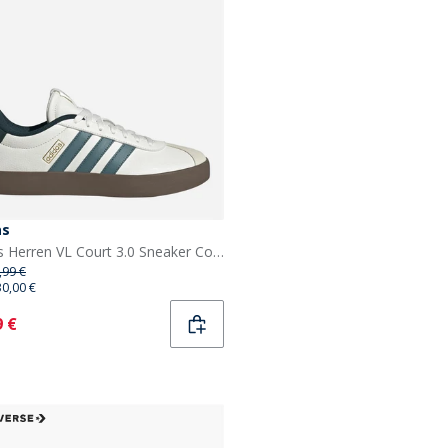
as
adidas Herren VL Court 3.0 Sneaker Core White/Preloved Teal/Aurora Ivy
,99 €
30,00 €
ent
9 €