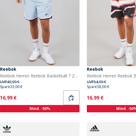
Reebok
Reebok
Reebok Herren Reebok Basketball 7 Zoll Transition Shorts Y2K Blue
UVP
49,99 €
UVP
54,99 €
Spare
33,00 €
Spare
38,00 €
Current
Current
16,99 €
16,99 €
Mind. -50%
Mind. -50