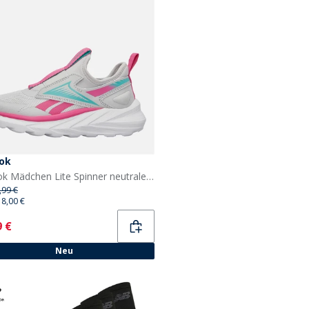
ok
Reebok Mädchen Lite Spinner neutrale Laufschuhe Mist Grey/True Pink/Aqua
,99 €
18,00 €
ent
9 €
Neu