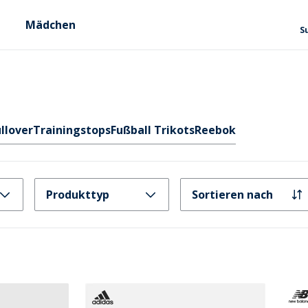
Mädchen
S
llover
Trainingstops
Fußball Trikots
Reebok
Produkttyp
Sortieren nach