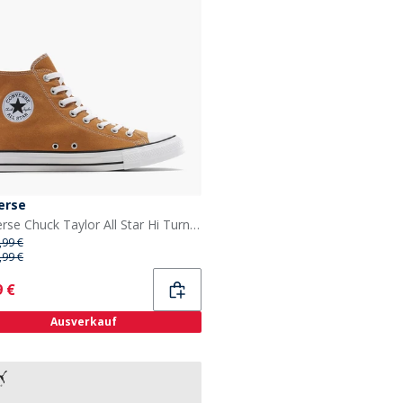
erse
Converse Chuck Taylor All Star Hi Turnschuhe Incensed
,99 €
,99 €
ent
9 €
Ausverkauf