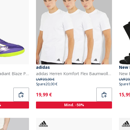
adidas
New 
adidas Herren F50 Pro Radiant Blaze Pack IN Hallenfußballschuhe Purple Rush/Cloud White/Lucid Lemon
adidas Herren Komfort Flex Baumwolle Drei Pack Rundhals T Shirts Weiß
UVP
39,99 €
UVP
29
Spare
20,00 €
Spare
Current
Curr
19,99 €
15,9
%
Mind. -50%