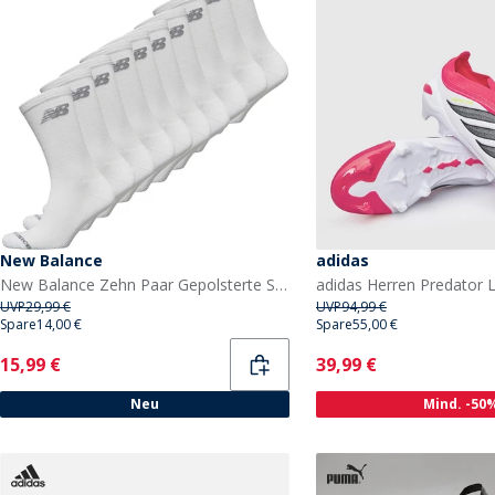
New Balance
adidas
New Balance Zehn Paar Gepolsterte Socken Weiß
UVP
29,99 €
UVP
94,99 €
Spare
14,00 €
Spare
55,00 €
Current
Current
15,99 €
39,99 €
Neu
Mind. -50