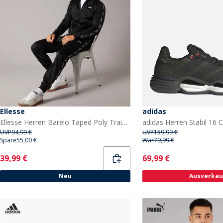
Ellesse
adidas
Ellesse Herren Barelo Taped Poly Trainingsanzug Schwarz
UVP
94,99 €
UVP
159,99 €
Spare
55,00 €
War
79,99 €
Current
Current
39,99 €
69,99 €
Neu
Ausverkau