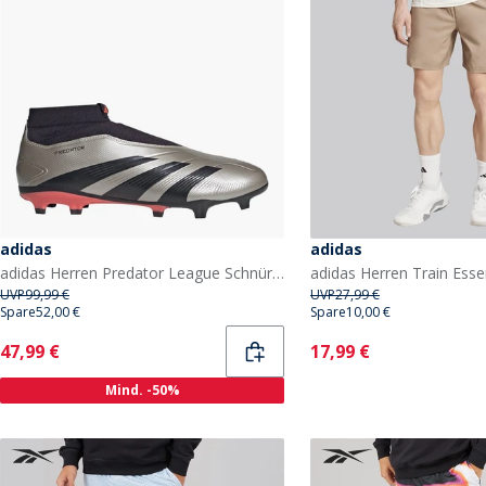
adidas
adidas
adidas Herren Predator League Schnürlose Vivid Horizon Pack FG Fester Boden Fußballschuhe Platinum Metallic/Aurora Black/Turbo
UVP
99,99 €
UVP
27,99 €
Spare
52,00 €
Spare
10,00 €
Current
Current
47,99 €
17,99 €
Mind. -50%