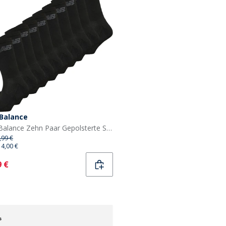
Balance
New Balance Zehn Paar Gepolsterte Socken Crew Schwarz
,99 €
14,00 €
ent
9 €