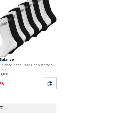
Balance
New Balance Zehn Paar Gepolsterte Socken mit Knöchelbund Schwarz/Weiß
,99 €
14,00 €
ent
9 €