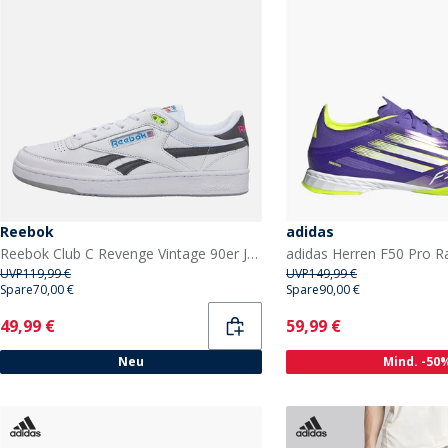
Reebok
adidas
Reebok Club C Revenge Vintage 90er Jahre Tennis Turnschuhe Weiß/Weiß/Schwarz
UVP
119,99 €
UVP
149,99 €
Spare
70,00 €
Spare
90,00 €
Current
Current
49,99 €
59,99 €
Neu
Mind. -50