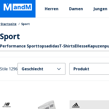
Skip
Primary departments
to
Herren
Damen
Jungen
main
content
Brotkrumen
Startseite
Sport
Sport
Schnellzugriff
Performance Sporttops
adidas
T-Shirts
Ellesse
Kapuzenpu
Stile 1296
Geschlecht
Produkt