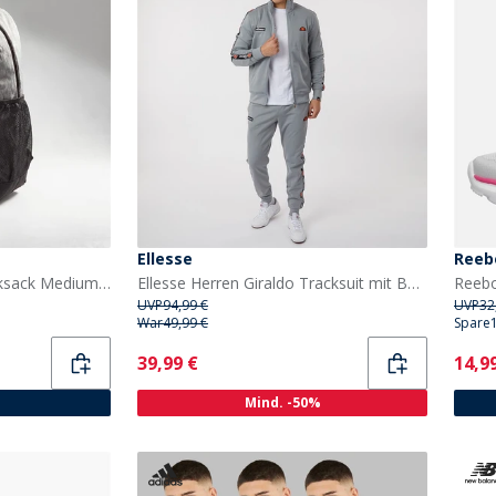
Ellesse
Reeb
Puma Buzz Heather Rucksack Medium Grey Heather
Ellesse Herren Giraldo Tracksuit mit Beinbesatz Grau
UVP
94,99 €
UVP
32
War
49,99 €
Spare
Current
Curr
39,99 €
14,9
Mind. -50%