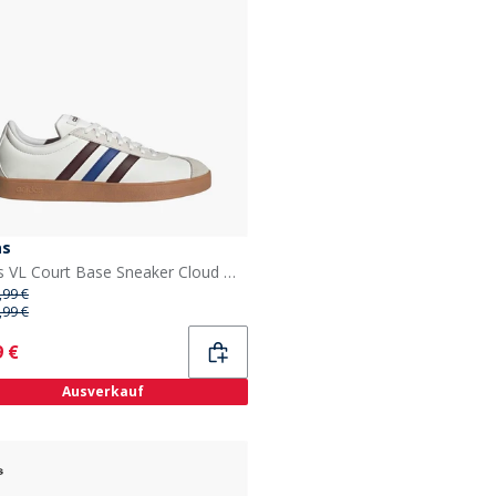
as
adidas VL Court Base Sneaker Cloud White/Aurora Ruby/Royal Blue
,99 €
,99 €
ent
9 €
Ausverkauf