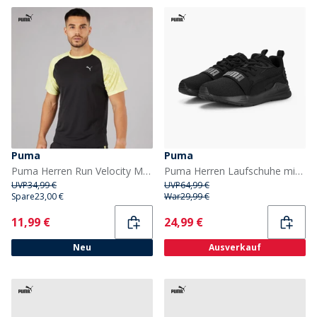
Puma
Puma
Puma Herren Run Velocity Marmor Lauf Oberteil Schwarz/Gelb
Puma Herren Laufschuhe mit Kabel Puma Black
UVP
34,99 €
UVP
64,99 €
Spare
23,00 €
War
29,99 €
Current
Current
11,99 €
24,99 €
Neu
Ausverkauf