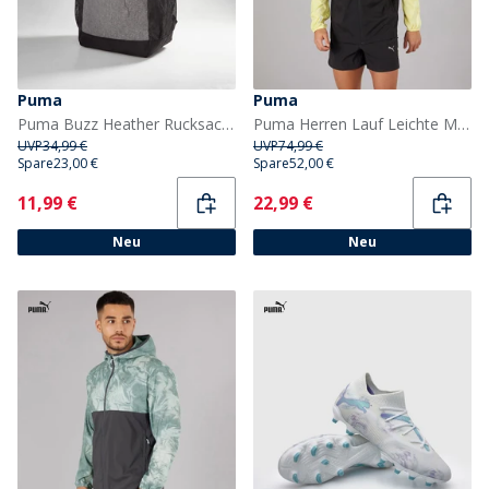
Puma
Puma
Puma Buzz Heather Rucksack Medium Grey Heather
Puma Herren Lauf Leichte Marmor Laufjacke Schwarz/Gelb
UVP
34,99 €
UVP
74,99 €
Spare
23,00 €
Spare
52,00 €
Current
Current
11,99 €
22,99 €
Neu
Neu