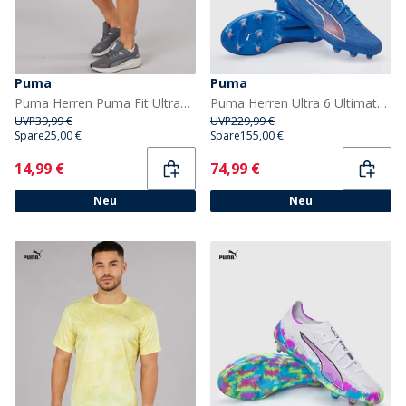
Puma
Puma
Puma Herren Puma Fit Ultrabreathe Stretch 5 Zoll Marmor Trainingshose Grau/Blau
Puma Herren Ultra 6 Ultimate FG Fester Boden Fußballschuhe Ultra Blue/Weiß/Glowing Red
UVP
39,99 €
UVP
229,99 €
Spare
25,00 €
Spare
155,00 €
Current
Current
14,99 €
74,99 €
Neu
Neu