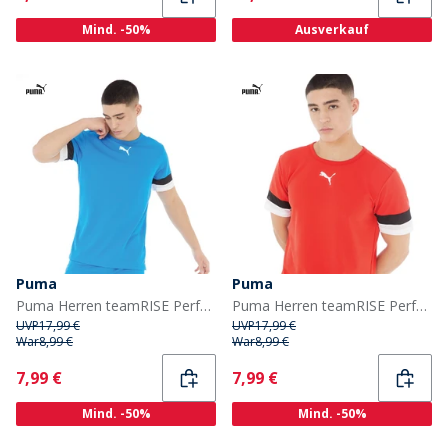
Mind. -50%
Ausverkauf
Puma
Puma
Puma Herren teamRISE Performance Sporttops Blau
Puma Herren teamRISE Performance Sporttops Rot
UVP
17,99 €
UVP
17,99 €
War
8,99 €
War
8,99 €
Current
Current
7,99 €
7,99 €
Mind. -50%
Mind. -50%