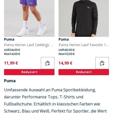
Puma
Puma
Puma Herren Lauf Lieblings Geschwindigkeit 7 Zoll Laufshorts Lapis Lazuli
Puma Herren Lauf Favorite 1/4 Zip Lauf Oberteil Puma Schwarz
UVP
34,99 €
UVP
49,99 €
War
14,99 €
War
19,99 €
Current
Current
11,99 €
14,99 €
Reduziert
Reduziert
Puma
Umfassende Auswahl an Puma Sportbekleidung,
darunter Performance Tops, T-Shirts und
Fußballschuhe. Erhältlich in klassischen Farben wie
Schwarz, Blau und Weiß. Perfekt für Sportler, die Wert