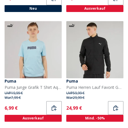
Neu
Ausverkauf
Puma
Puma
Puma Junge Grafik T Shirt Aqua
Puma Herren Lauf Favorit Gewebte Laufjacke Puma Schwarz
UVP
19,99 €
UVP
59,99 €
War
7,99 €
War
29,99 €
Current
Current
6,99 €
24,99 €
Ausverkauf
Mind. -50%