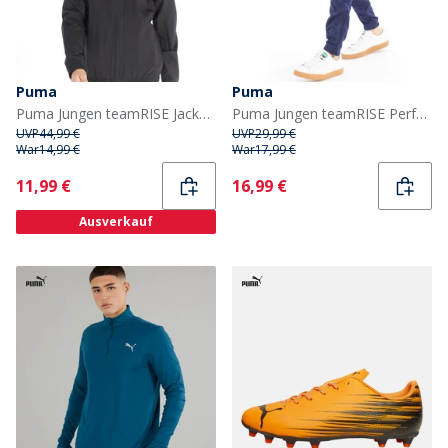
Puma
Puma
Puma Jungen teamRISE Jacken Schwarz
Puma Jungen teamRISE Performance Sporthosen Blau
UVP
44,99 €
UVP
29,99 €
War
14,99 €
War
17,99 €
Current
Current
11,99 €
16,99 €
Ausverkauf