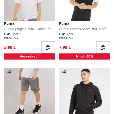
Puma
Puma
Puma Junge Grafik Camouflage T Shirt Puma White
Puma Herren teamRISE Performance Sporttops Schwarz
UVP
19,99 €
UVP
17,99 €
War
7,99 €
War
9,99 €
Current
Current
5,99 €
7,99 €
Ausverkauf
Mind. -50%