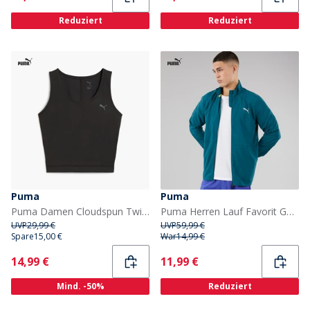
Reduziert
Reduziert
Puma
Puma
Puma Damen Cloudspun Twist Trainings Tank Top Puma Black
Puma Herren Lauf Favorit Gewebte Laufjacke Ocean Tropic
UVP
29,99 €
UVP
59,99 €
Spare
15,00 €
War
14,99 €
Current
Current
14,99 €
11,99 €
Mind. -50%
Reduziert