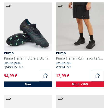
Puma
Puma
Puma Herren Future 8 Ultimate Low FG Firm Ground Fußballschuhe Puma Black
Puma Herren Run Favorite Velocity 5 Zoll Laufhose Puma Schwarz
UVP
229,99 €
UVP
32,99 €
Spare
135,00 €
War
14,99 €
Current
Current
94,99 €
12,99 €
Neu
Mind. -50%