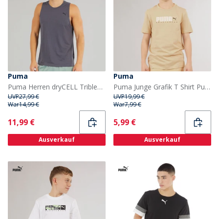
Puma
Puma
Puma Herren dryCELL Triblend Training Tank Galactic Grau
Puma Junge Grafik T Shirt Putty
UVP
27,99 €
UVP
19,99 €
War
14,99 €
War
7,99 €
Current
Current
11,99 €
5,99 €
Ausverkauf
Ausverkauf