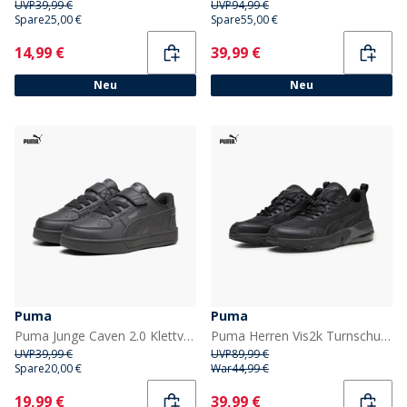
UVP
39,99 €
UVP
94,99 €
Spare
25,00 €
Spare
55,00 €
Current
Current
14,99 €
39,99 €
Neu
Neu
Puma
Puma
Puma Junge Caven 2.0 Klettverschluss Turnschuhe Schwarz/Dark Grey
Puma Herren Vis2k Turnschuhe Puma Black
UVP
39,99 €
UVP
89,99 €
Spare
20,00 €
War
44,99 €
Current
Current
19,99 €
39,99 €