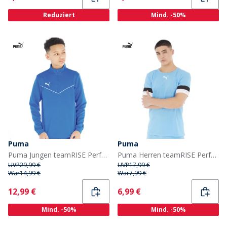
Reduziert
Mind. -50%
Puma
Puma
Puma Jungen teamRISE Performance Sporttops Blau
Puma Herren teamRISE Performance Sporttops Blau
UVP
29,99 €
UVP
17,99 €
War
14,99 €
War
7,99 €
Current
Current
12,99 €
6,99 €
Mind. -50%
Mind. -50%