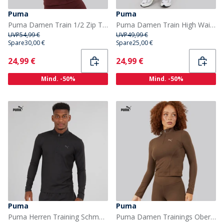
Puma
Puma
Puma Damen Train 1/2 Zip Trainingsoberteil Aubergine
Puma Damen Train High Waist Training Tight Leggings Espresso Brown
UVP
54,99 €
UVP
49,99 €
Spare
30,00 €
Spare
25,00 €
Current
Current
24,99 €
24,99 €
Mind. -50%
Mind. -50%
Puma
Puma
Puma Herren Training Schmale Passform 1 / 4 Reissverschluss Puma Schwarz
Puma Damen Trainings Oberteil mit halbem Reißverschluss Espresso Brown