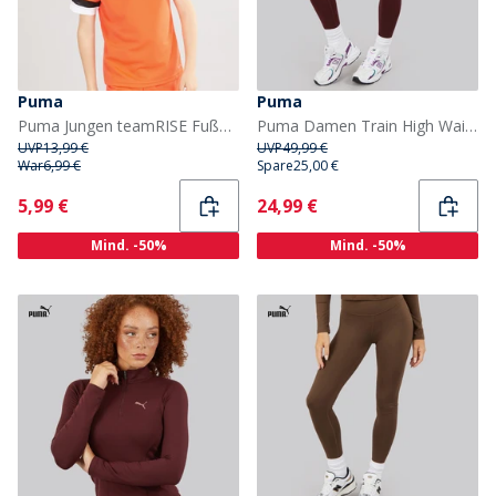
Puma
Puma
Puma Jungen teamRISE Fußball Trikots Orange
Puma Damen Train High Waist Training Tight Leggings Aubergine
UVP
13,99 €
UVP
49,99 €
War
6,99 €
Spare
25,00 €
Current
Current
5,99 €
24,99 €
Mind. -50%
Mind. -50%