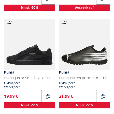
Mind. -50%
Ausverkauf
Puma
Puma
Puma Junior Smash Vulc Turnschuhe Schwarz/Grau
Puma Herren Attacanto II TT Astro Fußball Schuhe Puma Schwarz / Puma Weiß
UVP
44,99 €
UVP
49,99 €
War
21,99 €
War
24,99 €
Current
Current
19,99 €
21,99 €
Mind. -50%
Mind. -50%