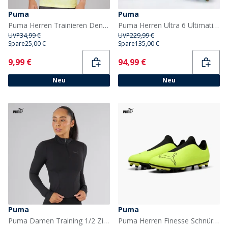
Puma
Puma
Puma Herren Trainieren Den Ganzen Tag Marmor Druck Trainings Oberteil Gold Moon
Puma Herren Ultra 6 Ultimative Brillanz FG Fester Boden Fußballschuhe Puma White
UVP
34,99 €
UVP
229,99 €
Spare
25,00 €
Spare
135,00 €
Current
Current
9,99 €
94,99 €
Neu
Neu
Puma
Puma
Puma Damen Training 1/2 Zip Puma Schwarz
Puma Herren Finesse Schnürlose FG Fester Boden Fußballschuhe Yellow Alert