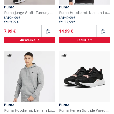
Puma
Puma
Puma Junge Grafik Tarnung Shorts Cast Iron
Puma Hoodie mit kleinem Logo Herren Puma Schwarz
UVP
24,99 €
UVP
49,99 €
War
9,99 €
War
17,99 €
Current
Current
7,99 €
14,99 €
Ausverkauf
Reduziert
Puma
Puma
Puma Hoodie mit kleinem Logo in Mittelgrau meliert Herren
Puma Herren Softride Wired 2 Laufschuhe Schwarz/Rosa/Weiss