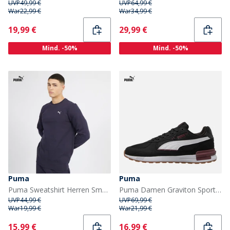
UVP
49,99 €
UVP
64,99 €
War
22,99 €
War
34,99 €
Current
Current
19,99 €
29,99 €
Mind. -50%
Mind. -50%
Puma
Puma
Puma Sweatshirt Herren Small Logo Crew Dunkelblau
Puma Damen Graviton Sportschuhe Puma Black
UVP
44,99 €
UVP
69,99 €
War
19,99 €
War
21,99 €
Current
Current
15,99 €
16,99 €