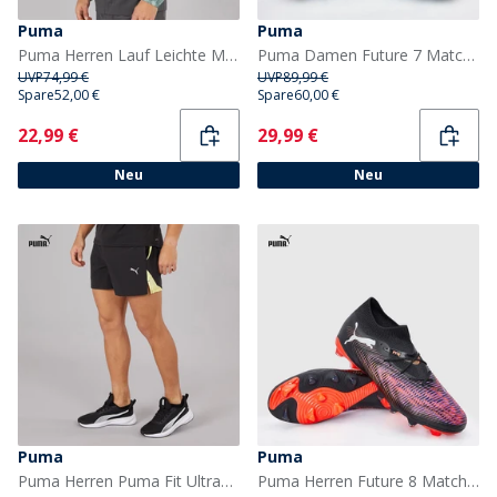
Puma
Puma
Puma Herren Lauf Leichte Marmor Laufjacke Grau/Blau
Puma Damen Future 7 Match Brilliance FG/AG Firm/Artificial Ground Fußballschuhe Puma White
UVP
74,99 €
UVP
89,99 €
Spare
52,00 €
Spare
60,00 €
Current
Current
22,99 €
29,99 €
Neu
Neu
Puma
Puma
Puma Herren Puma Fit Ultrabreathe Stretch 5 Zoll Marmor Trainingshose Schwarz/Gelb
Puma Herren Future 8 Match FG/AG fester/Kunstrasen Fußballschuhe Puma Black