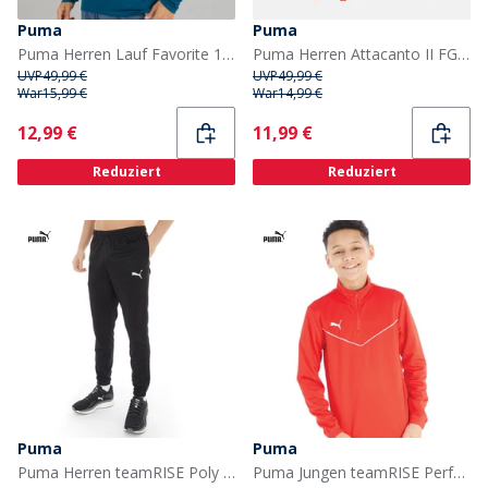
Puma
Puma
Puma Herren Lauf Favorite 1/4 Zip Laufoberteil Ozean Tropic
Puma Herren Attacanto II FG/AG Hartboden / Kunstrasen Fußballschuhe Heat Fire / Puma Black
UVP
49,99 €
UVP
49,99 €
War
15,99 €
War
14,99 €
Current
Current
12,99 €
11,99 €
Reduziert
Reduziert
Puma
Puma
Puma Herren teamRISE Poly Performance Sporthosen Schwarz
Puma Jungen teamRISE Performance Sporttops Rot