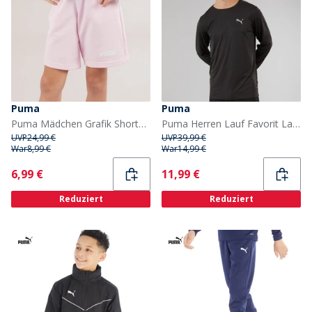
Puma
Puma
Puma Mädchen Grafik Shorts Rosa
Puma Herren Lauf Favorit Langarm Lauf Oberteil Puma Schwarz
UVP
24,99 €
UVP
39,99 €
War
8,99 €
War
14,99 €
Current
Current
6,99 €
11,99 €
Reduziert
Reduziert