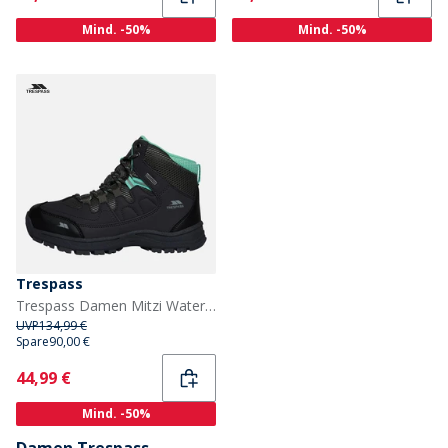
Mind. -50%
Mind. -50%
Trespass
Trespass Damen Mitzi Waterproof Wanderschuhe Anthrazit
UVP
134,99 €
Spare
90,00 €
Current
44,99 €
Mind. -50%