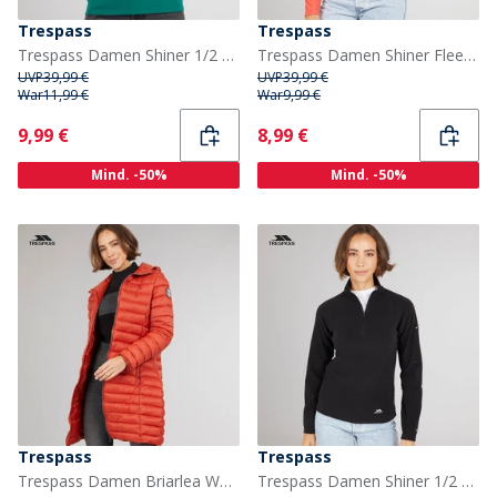
Trespass
Trespass
Trespass Damen Shiner 1/2 Reißverschluss Mikro Fleece Türkis
Trespass Damen Shiner Fleecejacken Orange
UVP
39,99 €
UVP
39,99 €
War
11,99 €
War
9,99 €
Current
Current
9,99 €
8,99 €
Mind. -50%
Mind. -50%
Trespass
Trespass
Trespass Damen Briarlea Wattierte Kapuzen Lang Mantel Burnt Orange
Trespass Damen Shiner 1/2 Reißverschluss Mikro Fleece Schwarz