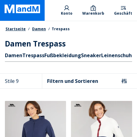
Skip
Primary departments
to
0
Konto
Warenkorb
Geschäft
main
content
Brotkrumen
Startseite
Damen
Trespass
Damen Trespass
Schnellzugriff
Damen
Trespass
Fußbekleidung
Sneaker
Leinenschuhe
Stile 9
Filtern und Sortieren