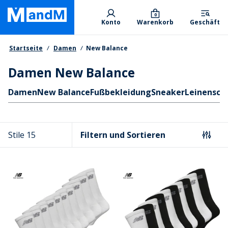
Skip
Primary departments
to
0
Konto
Warenkorb
Geschäft
main
content
Brotkrumen
Startseite
Damen
New Balance
Damen New Balance
Schnellzugriff
Damen
New Balance
Fußbekleidung
Sneaker
Leinensch
Stile 15
Filtern und Sortieren