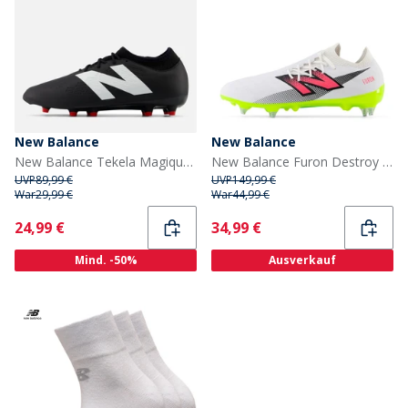
New Balance
New Balance
New Balance Tekela Magique V4 FG / Firm Ground Fußballschuhe Schwarz
New Balance Furon Destroy V7 SG / Weicher Boden Fußball Schuhe Weiß
UVP
89,99 €
UVP
149,99 €
War
29,99 €
War
44,99 €
Current
Current
24,99 €
34,99 €
Mind. -50%
Ausverkauf