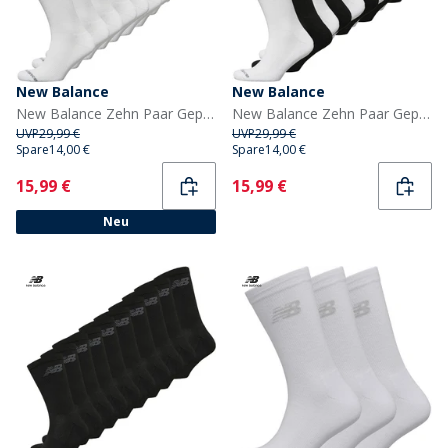
New Balance
New Balance
New Balance Zehn Paar Gepolsterte Socken Weiß
New Balance Zehn Paar Gepolsterte Socken mit Knöchelbund Schwarz/Weiß
UVP
29,99 €
UVP
29,99 €
Spare
14,00 €
Spare
14,00 €
Current
Current
15,99 €
15,99 €
Neu