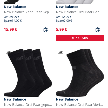
New Balance
New Balance
New Balance Zehn Paar Gepolsterte Socken Crew Schwarz
New Balance Drei Paar Gepolsterte Socken Weiß
UVP
29,99 €
UVP
12,99 €
Spare
14,00 €
Spare
7,00 €
Current
Current
15,99 €
5,99 €
Mind. -50%
New Balance
New Balance
New Balance Drei Paar gepolsterte Socken Schwarz
New Balance Drei Paar Viertelsocken Schwarz