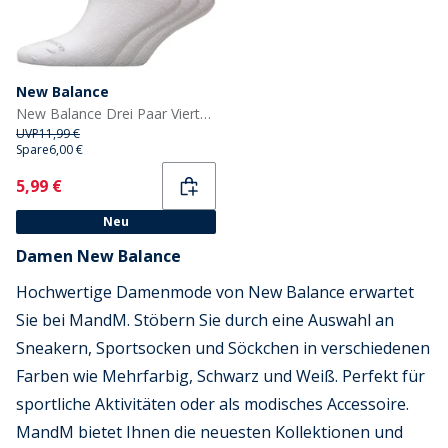
New Balance
New Balance Drei Paar Viertel Socken Weiß
UVP
11,99 €
Spare
6,00 €
Current
5,99 €
Neu
Damen New Balance
Hochwertige Damenmode von New Balance erwartet
Sie bei MandM. Stöbern Sie durch eine Auswahl an
Sneakern, Sportsocken und Söckchen in verschiedenen
Farben wie Mehrfarbig, Schwarz und Weiß. Perfekt für
sportliche Aktivitäten oder als modisches Accessoire.
MandM bietet Ihnen die neuesten Kollektionen und