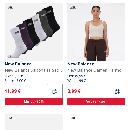
New Balance
New Balance
New Balance Saisonales Sechserpack Crew Socken Multi
New Balance Damen Harmony NB Dry Leichte Stütz BH Top Moonrock
UVP
29,99 €
UVP
39,99 €
Spare
18,00 €
War
11,99 €
Current
Current
11,99 €
8,99 €
Mind. -50%
Ausverkauf