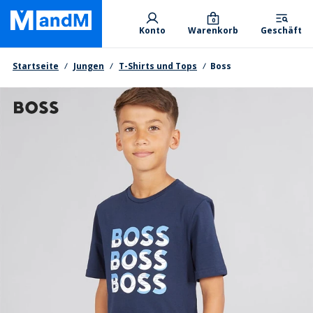
Skip
Primary departments
to
0
Konto
Warenkorb
Geschäft
main
content
Brotkrumen
Startseite
Jungen
T-Shirts und Tops
Boss