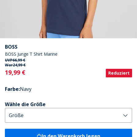
BOSS
BOSS Junge T Shirt Marine
UVP
66,99 €
War
24,99 €
Current
19,99 €
Reduziert
Farbe
:
Navy
Wähle die Größe
In den Warenkorb legen