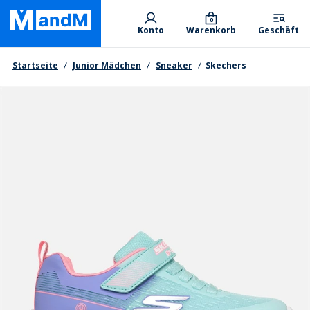
Skip
Primary departments
to
0
Konto
Warenkorb
Geschäft
main
content
Brotkrumen
Startseite
Junior Mädchen
Sneaker
Skechers