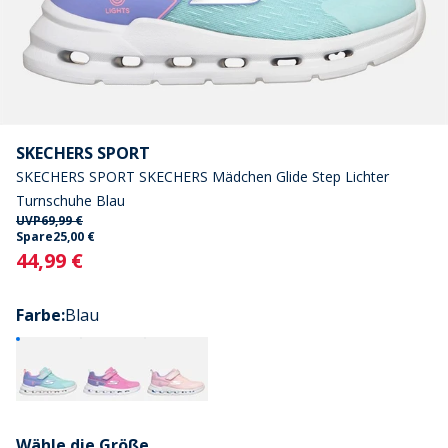
SKECHERS SPORT
SKECHERS SPORT SKECHERS Mädchen Glide Step Lichter
Turnschuhe Blau
UVP
69,99 €
Spare
25,00 €
Current
44,99 €
Farbe
:
Blau
Wähle die Größe