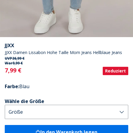
JJXX
JJXX Damen Lissabon Hohe Taille Mom Jeans Hellblaue Jeans
UVP
36,99 €
War
9,99 €
Current
7,99 €
Reduziert
Farbe
:
Blau
Wähle die Größe
In den Warenkorb legen