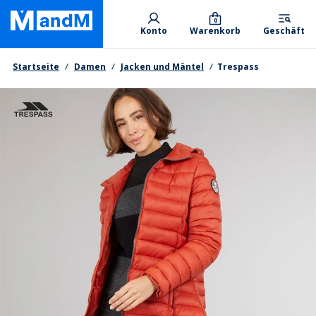
Skip
Primary departments
to
0
Konto
Warenkorb
Geschäft
main
content
Brotkrumen
Startseite
Damen
Jacken und Mäntel
Trespass