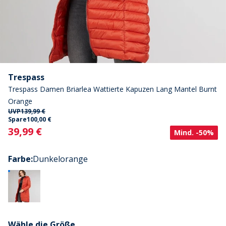
Trespass
Trespass Damen Briarlea Wattierte Kapuzen Lang Mantel Burnt
Orange
UVP
139,99 €
Spare
100,00 €
Current
39,99 €
Mind. -50%
Farbe
:
Dunkelorange
Wähle die Größe