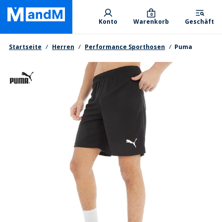
Skip
Primary departments
to
0
Konto
Warenkorb
Geschäft
main
content
Brotkrumen
Startseite
Herren
Performance Sporthosen
Puma