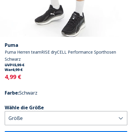
Puma
Puma Herren teamRISE dryCELL Performance Sporthosen
Schwarz
UVP
15,99 €
War
6,99 €
Current
4,99 €
Farbe
:
Schwarz
Wähle die Größe