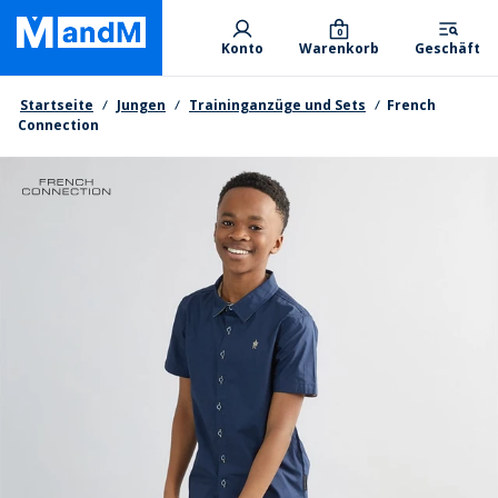
Skip
Primary departments
to
0
Konto
Warenkorb
Geschäft
main
content
Brotkrumen
Startseite
Jungen
Traininganzüge und Sets
French
Connection