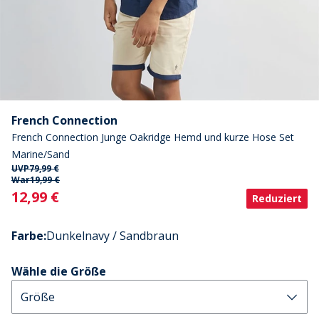
French Connection
French Connection Junge Oakridge Hemd und kurze Hose Set
Marine/Sand
UVP
79,99 €
War
19,99 €
Current
12,99 €
Reduziert
Farbe
:
Dunkelnavy / Sandbraun
Wähle die Größe