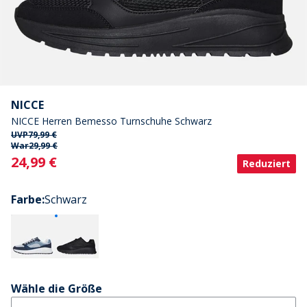
NICCE
NICCE Herren Bemesso Turnschuhe Schwarz
UVP
79,99 €
War
29,99 €
Current
24,99 €
Reduziert
Farbe
:
Schwarz
Wähle die Größe