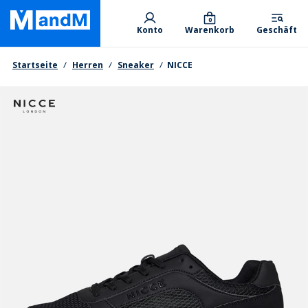
Skip
Primary departments
to
0
Konto
Warenkorb
Geschäft
main
content
Brotkrumen
Startseite
Herren
Sneaker
NICCE