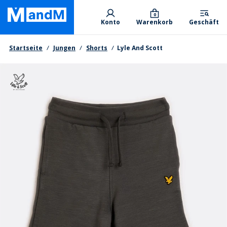
Skip
Primary departments
to
0
Konto
Warenkorb
Geschäft
main
content
Brotkrumen
Startseite
Jungen
Shorts
Lyle And Scott