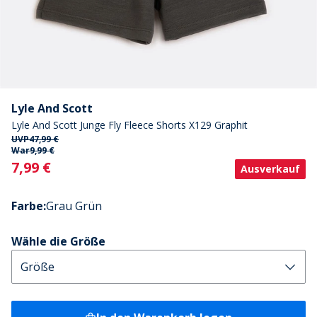
Lyle And Scott
Lyle And Scott Junge Fly Fleece Shorts X129 Graphit
UVP
47,99 €
War
9,99 €
Current
7,99 €
Ausverkauf
Farbe
:
Grau Grün
Wähle die Größe