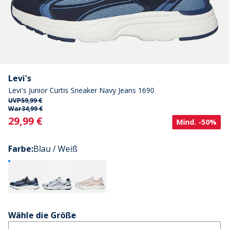
Levi's
Levi's Junior Curtis Sneaker Navy Jeans 1690
UVP
59,99 €
War
34,99 €
Current
29,99 €
Mind. -50%
Farbe
:
Blau / Weiß
Wähle die Größe