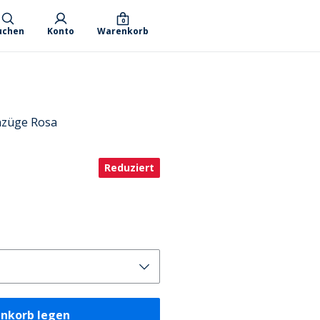
0
uchen
Konto
Warenkorb
nzüge Rosa
Reduziert
enkorb legen