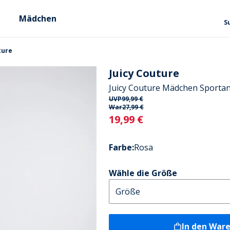
Mädchen
S
ture
Juicy Couture
Juicy Couture Mädchen Sporta
UVP
99,99 €
War
27,99 €
Current
19,99 €
Farbe
:
Rosa
Wähle die Größe
In den War