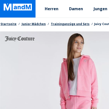
Skip
Primary departments
to
Herren
Damen
Jungen
main
content
Brotkrumen
Startseite
Junior Mädchen
Traininganzüge und Sets
Juicy Cou