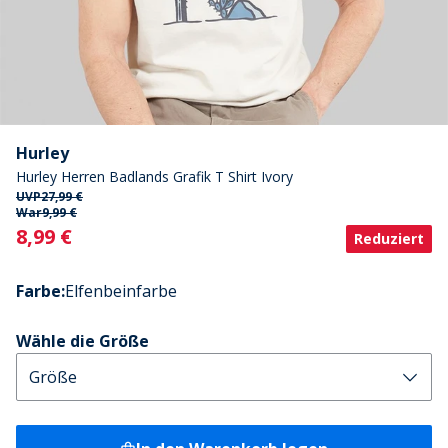
Hurley
Hurley Herren Badlands Grafik T Shirt Ivory
UVP
27,99 €
War
9,99 €
Current
8,99 €
Reduziert
Farbe
:
Elfenbeinfarbe
Wähle die Größe