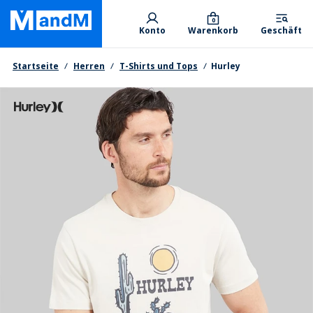
Skip
Primary departments
to
0
Konto
Warenkorb
Geschäft
main
content
Brotkrumen
Startseite
Herren
T-Shirts und Tops
Hurley