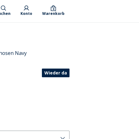
0
uchen
Konto
Warenkorb
ghosen Navy
Wieder da