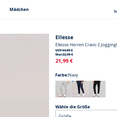
Mädchen
S
Ellesse
Ellesse Herren Cravo 2 Joggin
UVP
44,99 €
War
22,99 €
Current
21,99 €
Farbe
:
Navy
Wähle die Größe