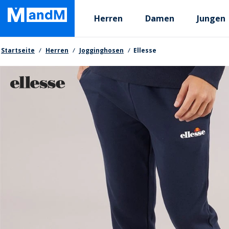
Skip
Primary departments
to
Herren
Damen
Jungen
main
content
Brotkrumen
Startseite
Herren
Jogginghosen
Ellesse