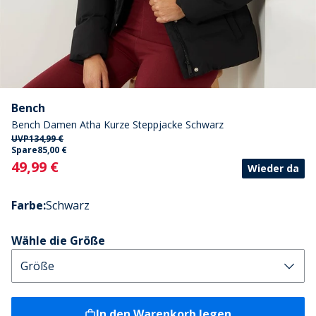
Bench
Bench Damen Atha Kurze Steppjacke Schwarz
UVP
134,99 €
Spare
85,00 €
Current
49,99 €
Wieder da
Farbe
:
Schwarz
Wähle die Größe
In den Warenkorb legen