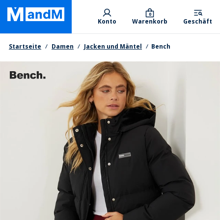
Skip
Primary departments
to
0
Konto
Warenkorb
Geschäft
main
content
Brotkrumen
Startseite
Damen
Jacken und Mäntel
Bench