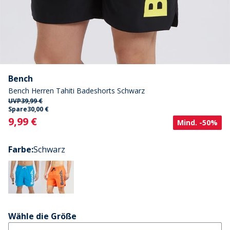
Bench
Bench Herren Tahiti Badeshorts Schwarz
UVP
39,99 €
Spare
30,00 €
Current
9,99 €
Mind. -50%
Farbe
:
Schwarz
Wähle die Größe