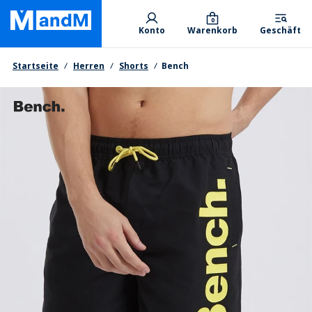
Skip
Primary departments
to
0
Konto
Warenkorb
Geschäft
main
content
Brotkrumen
Startseite
Herren
Shorts
Bench