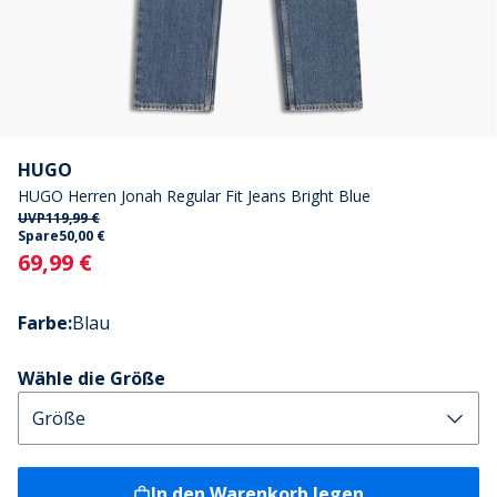
HUGO
HUGO Herren Jonah Regular Fit Jeans Bright Blue
UVP
119,99 €
Spare
50,00 €
Current
69,99 €
Farbe
:
Blau
Wähle die Größe
In den Warenkorb legen