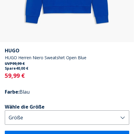
HUGO
HUGO Herren Niero Sweatshirt Open Blue
UVP
99,99 €
Spare
40,00 €
Current
59,99 €
Farbe
:
Blau
Wähle die Größe