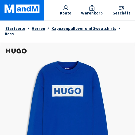
Skip
Primary departments
to
0
Konto
Warenkorb
Geschäft
main
content
Brotkrumen
Startseite
Herren
Kapuzenpullover und Sweatshirts
Boss