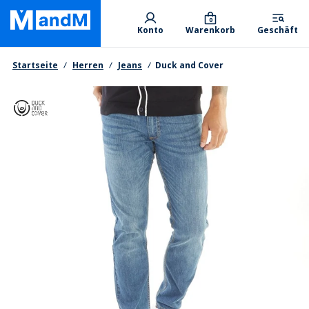
Skip
Primary departments
to
0
Konto
Warenkorb
Geschäft
main
content
Brotkrumen
Startseite
Herren
Jeans
Duck and Cover