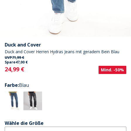
Duck and Cover
Duck and Cover Herren Hydras Jeans mit geradem Bein Blau
UVP
71,99 €
Spare
47,00 €
Current
24,99 €
Mind. -50%
Farbe
:
Blau
Wähle die Größe