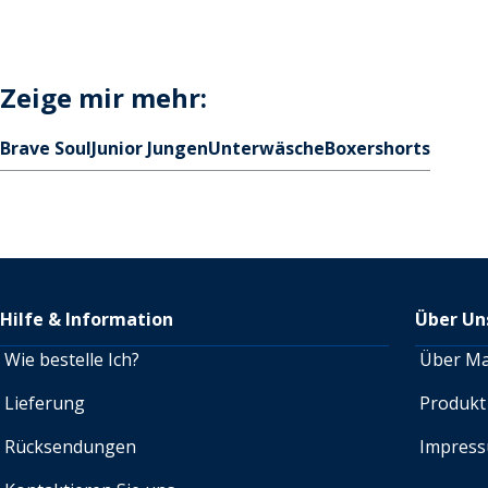
Zeige mir mehr:
Brave Soul
Junior Jungen
Unterwäsche
Boxershorts
Hilfe & Information
Über Un
Wie bestelle Ich?
Über M
Lieferung
Produkt
Rücksendungen
Impres