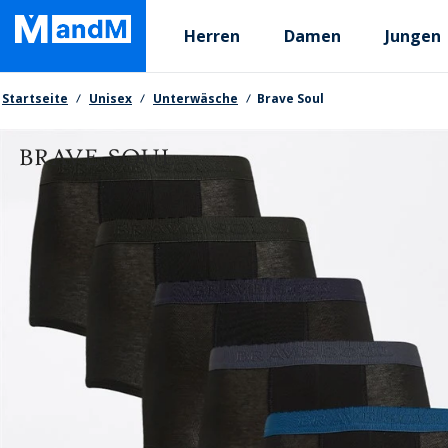
Skip
Primary departments
to
Herren
Damen
Jungen
main
content
Brotkrumen
Startseite
Unisex
Unterwäsche
Brave Soul