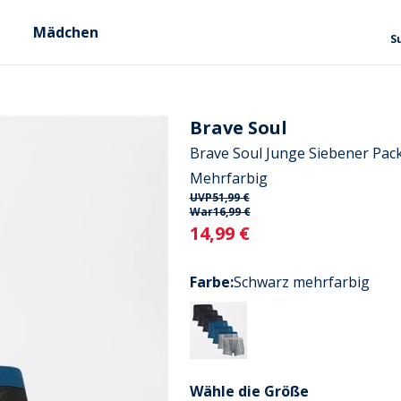
Mädchen
S
Brave Soul
Brave Soul Junge Siebener Pa
Mehrfarbig
UVP
51,99 €
War
16,99 €
Current
14,99 €
Farbe
:
Schwarz mehrfarbig
Wähle die Größe