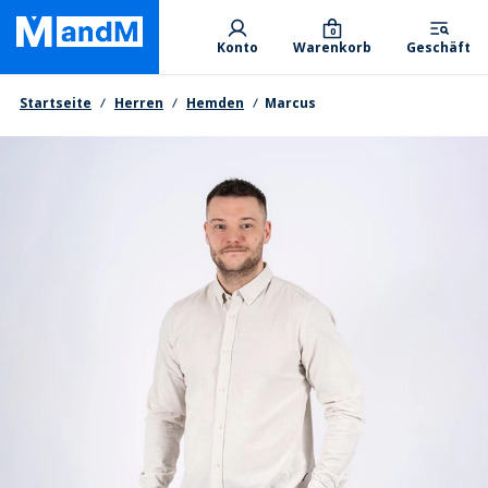
Skip
Primary departments
to
0
Konto
Warenkorb
Geschäft
main
content
Brotkrumen
Startseite
Herren
Hemden
Marcus