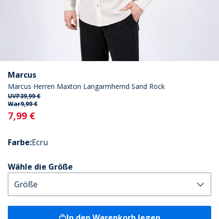
Marcus
Marcus Herren Maxton Langarmhemd Sand Rock
UVP
39,99 €
War
9,99 €
Current
7,99 €
Farbe
:
Ecru
Wähle die Größe
In den Warenkorb legen