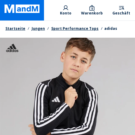
Skip
Primary departments
to
0
Konto
Warenkorb
Geschäft
main
content
Brotkrumen
Startseite
Jungen
Sport Performance Tops
adidas