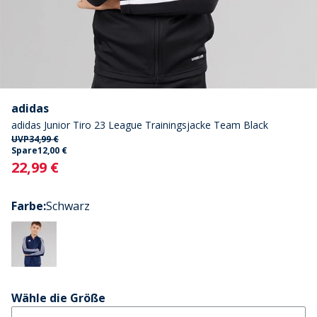
adidas
adidas Junior Tiro 23 League Trainingsjacke Team Black
UVP
34,99 €
Spare
12,00 €
Current
22,99 €
Farbe
:
Schwarz
Wähle die Größe