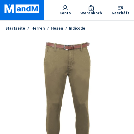
Skip
Primary departments
to
0
Konto
Warenkorb
Geschäft
main
content
Brotkrumen
Startseite
Herren
Hosen
Indicode