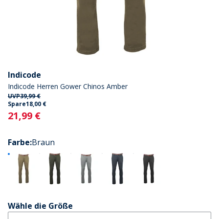
Indicode
Indicode Herren Gower Chinos Amber
UVP
39,99 €
Spare
18,00 €
Current
21,99 €
Farbe
:
Braun
Wähle die Größe