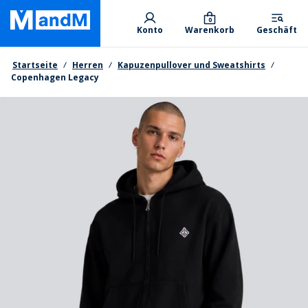
Skip
Primary departments
to
0
Konto
Warenkorb
Geschäft
main
content
Brotkrumen
Startseite
Herren
Kapuzenpullover und Sweatshirts
Copenhagen Legacy