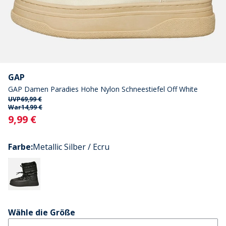
GAP
GAP Damen Paradies Hohe Nylon Schneestiefel Off White
UVP
69,99 €
War
14,99 €
Current
9,99 €
Farbe
:
Metallic Silber / Ecru
Wähle die Größe