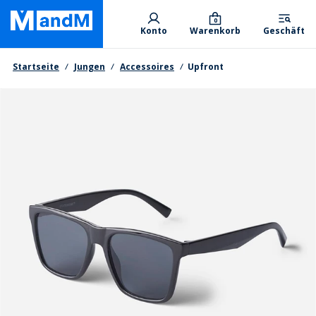
Skip
Primary departments
to
0
Konto
Warenkorb
Geschäft
main
content
Brotkrumen
Startseite
Jungen
Accessoires
Upfront