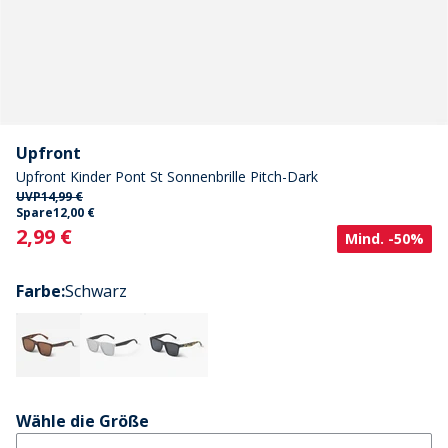
Upfront
Upfront Kinder Pont St Sonnenbrille Pitch-Dark
UVP
14,99 €
Spare
12,00 €
Current
2,99 €
Mind. -50%
Farbe
:
Schwarz
Wähle die Größe