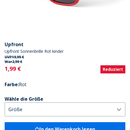
Upfront
Upfront Sonnenbrille Rot kinder
UVP
19,99 €
War
2,99 €
Current
1,99 €
Reduziert
Farbe
:
Rot
Wähle die Größe
In den Warenkorb legen