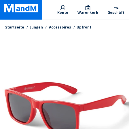
Skip
Primary departments
to
0
Konto
Warenkorb
Geschäft
main
content
Brotkrumen
Startseite
Jungen
Accessoires
Upfront